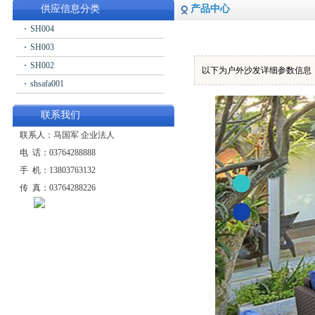
供应信息分类
产品中心
SH004
SH003
SH002
以下为户外沙发详细参数信息
shsafa001
联系我们
联系人：马国军 企业法人
电 话：03764288888
手 机：13803763132
传 真：03764288226