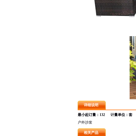
详细说明
最小起订量：132 计量单位：套 产品
户外沙发
相关产品